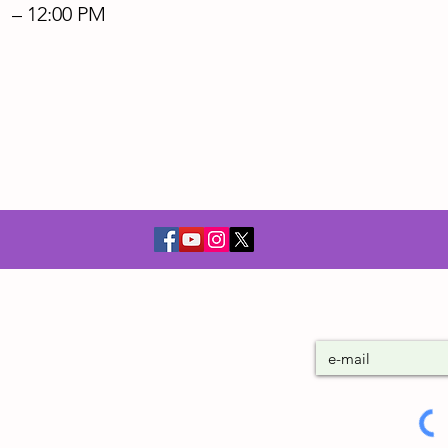
M – 12:00 PM
Únase a nues
ro budista tibetano
ico, se dedica al
itación del Budismo
adición Nyingmapa
). Se da énfasis al