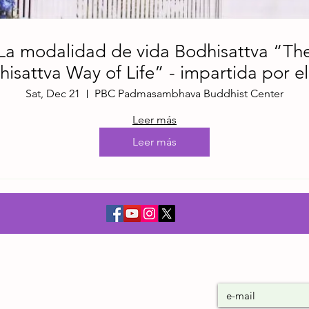
La modalidad de vida Bodhisattva “Th
isattva Way of Life” - impartida por e
Khenpo Tsewang Dongyal Rinpoche
Sat, Dec 21
PBC Padmasambhava Buddhist Center
Leer más
Leer más
Únase a nues
ro budista tibetano
ico, se dedica al