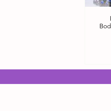
Bodh
PBC Puerto Rico
Este su centro, es el primer cent
Vajrayana fundado en Puerto R