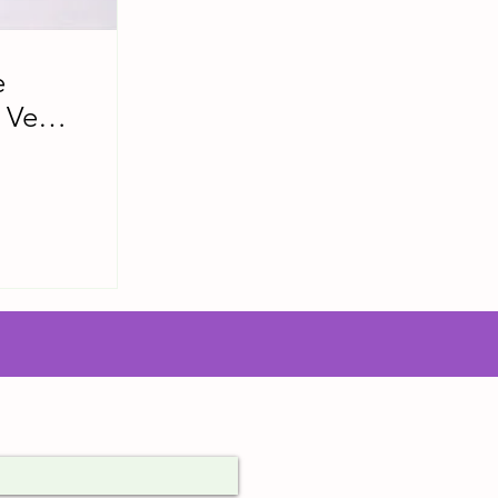
e
l Ven
tro listado.